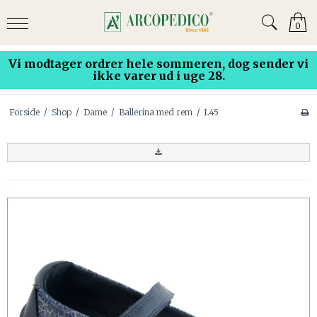
0
Vi modtager ordrer hele sommeren, dog sender vi
ikke varer ud i uge 28.
Forside
/
Shop
/
Dame
/
Ballerina med rem
/
L45