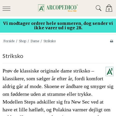
0
Vi modtager ordrer hele sommeren, dog sender vi
ikke varer ud i uge 28.
Forside
/
Shop
/
Dame
/
Striksko
Striksko
Prøv de klassiske originale dame striksko –
klassikere, som sælger år efter år, fordi komfort
aldrig går af mode. Skoene er åndbare og smyger sig
om fødderne uden at stramme eller trykke.
Modellen Steps adskiller sig fra New Sec ved at
have et lille hælløft, og Polakina varmer dejligt om