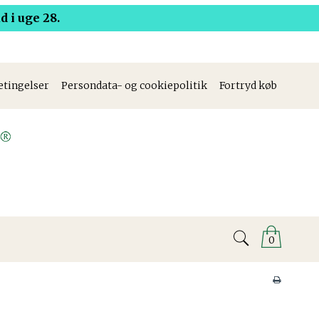
 i uge 28.
etingelser
Persondata- og cookiepolitik
Fortryd køb
0