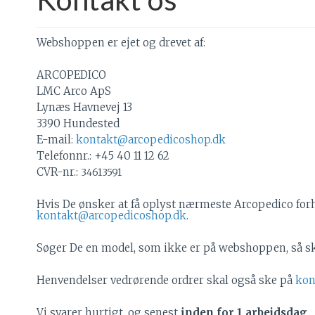
Webshoppen er ejet og drevet af:
ARCOPEDICO
LMC Arco ApS
Lynæs Havnevej 13
3390 Hundested
E-mail:
kontakt@arcopedicoshop.dk
Telefonnr.: +45 40 11 12 62
CVR-nr.:
34613591
Hvis De ønsker at få oplyst nærmeste Arcopedico forh
kontakt@arcopedicoshop.dk
.
Søger De en model, som ikke er på webshoppen, så skr
Henvendelser vedrørende ordrer skal også ske på
kon
Vi svarer hurtigt, og senest
inden for 1 arbejdsdag
.