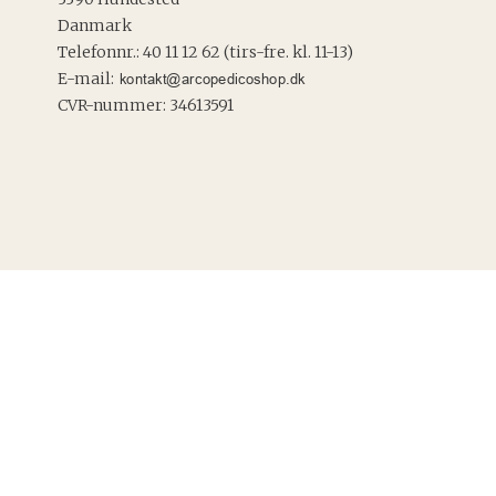
Danmark
Telefonnr.
:
40 11 12 62 (tirs-fre. kl. 11-13)
E-mail
:
CVR-nummer
:
34613591