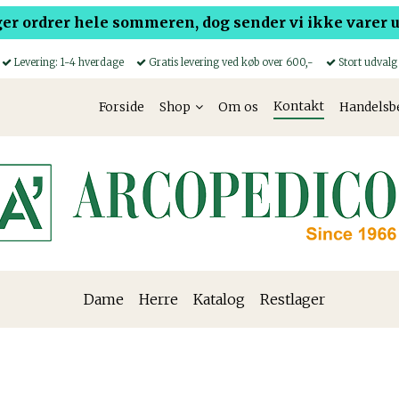
er ordrer hele sommeren, dog sender vi ikke varer ud
Levering: 1-4 hverdage
Gratis levering ved køb over 600,-
Stort udvalg
Kontakt
Forside
Shop
Om os
Handelsb
Dame
Herre
Katalog
Restlager