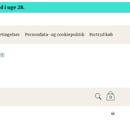
 i uge 28.
etingelser
Persondata- og cookiepolitik
Fortryd køb
0