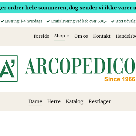
er ordrer hele sommeren, dog sender vi ikke varer ud
Levering: 1-4 hverdage
Gratis levering ved køb over 600,-
Stort udvalg
Shop
Forside
Om os
Kontakt
Handelsb
Dame
Herre
Katalog
Restlager