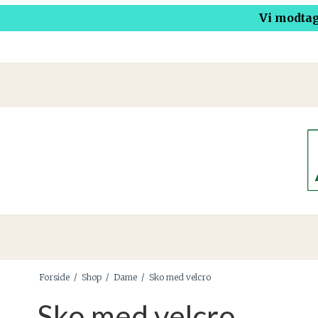
Vi modtag
Forside
/
Shop
/
Dame
/
Sko med velcro
Sko med velcro