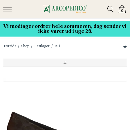
0
Vi modtager ordrer hele sommeren, dog sender vi
ikke varer ud i uge 28.
Forside
/
Shop
/
Restlager
/
R11