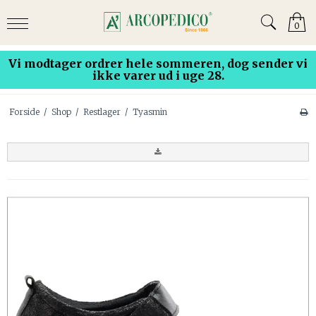
0
Vi modtager ordrer hele sommeren, dog sender vi
ikke varer ud i uge 28.
Forside
/
Shop
/
Restlager
/
Tyasmin